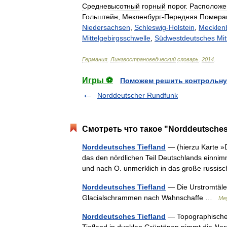
Средневысотный
горный
порог
.
Располож
Гольштейн
,
Мекленбург
-
Передняя
Помера
Niedersachsen
,
Schleswig
-
Holstein
,
Mecklen
Mittelgebirgsschwelle
,
Südwestdeutsches
Mit
Германия
.
Лингвострановедческий
словарь
.
2014
.
Игры ⚽
Поможем решить контрольну
Norddeutscher Rundfunk
Смотреть что такое "Norddeutsches 
Norddeutsches Tiefland
— (hierzu Karte »D
das den nördlichen Teil Deutschlands einnim
und nach O. unmerklich in das große russi
Norddeutsches Tiefland
— Die Urstromtäle
Glacialschrammen nach Wahnschaffe …
Mey
Norddeutsches Tiefland
— Topographische 