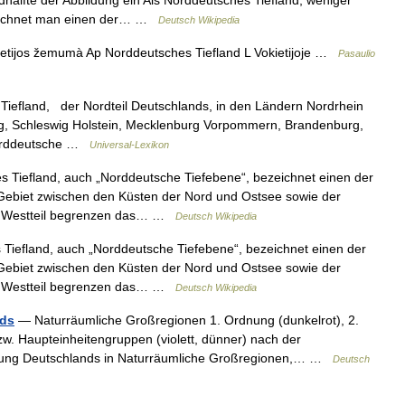
hälfte der Abbildung ein Als Norddeutsches Tiefland, weniger
zeichnet man einen der… …
Deutsch Wikipedia
etijos žemumà Ap Norddeutsches Tiefland L Vokietijoje …
Pasaulio
iefland, der Nordteil Deutschlands, in den Ländern Nordrhein
, Schleswig Holstein, Mecklenburg Vorpommern, Brandenburg,
Norddeutsche …
Universal-Lexikon
Tiefland, auch „Norddeutsche Tiefebene“, bezeichnet einen der
Gebiet zwischen den Küsten der Nord und Ostsee sowie der
 Im Westteil begrenzen das… …
Deutsch Wikipedia
iefland, auch „Norddeutsche Tiefebene“, bezeichnet einen der
Gebiet zwischen den Küsten der Nord und Ostsee sowie der
 Im Westteil begrenzen das… …
Deutsch Wikipedia
nds
— Naturräumliche Großregionen 1. Ordnung (dunkelrot), 2.
zw. Haupteinheitengruppen (violett, dünner) nach der
erung Deutschlands in Naturräumliche Großregionen,… …
Deutsch