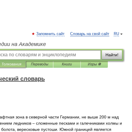
Запомнить сайт
Словарь на свой сайт
RU
едии на Академике
Найти!
Толкования
Переводы
Книги
Игры ⚽
ческий словарь
афтная
зона
в
северной
части
Германии
,
не
выше
200
м
над
ением
ледников
–
сложенные
песками
и
галечниками
холмы
и
болота
,
вересковые
пустоши
.
Южной
границей
является