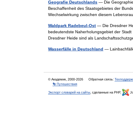
Geografie Deutschlands
— Die Geographie 
Beschaffenheit des Staatsgebietes der Bunde
Wechselwirkung zwischen diesem Lebensr
Waldpark Radebeul-Ost
— Die Dresdner Heid
bedeutendste Naherholungsgebiet der Stadt un
Dresdner Heide sind als Landschaftsschutz
Wasserfälle in Deutschland
— Lainbachfäll
© Академик, 2000-2026
Обратная связь:
Техподдерж
👣 Путешествия
Экспорт словарей на сайты
, сделанные на PHP,
Jo