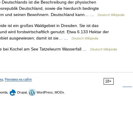
Deutschlands ist die Beschreibung der physischen
srepublik Deutschland, sowie die hierdurch bedingte
aum und seinen Bewohnern. Deutschland kann… …
Deutsch Wikipedia
e ist ein großes Waldgebiet in Dresden. Sie ist das
d wird forstwirtschaftlich genutzt. Etwa 6.133 Hektar der
gebiet ausgewiesen; damit ist sie… …
Deutsch Wikipedia
e bei Kochel am See Tatzelwurm Wasserfall …
Deutsch Wikipedia
ка
,
Реклама на сайте
18+
omla,
Drupal,
WordPress, MODx.