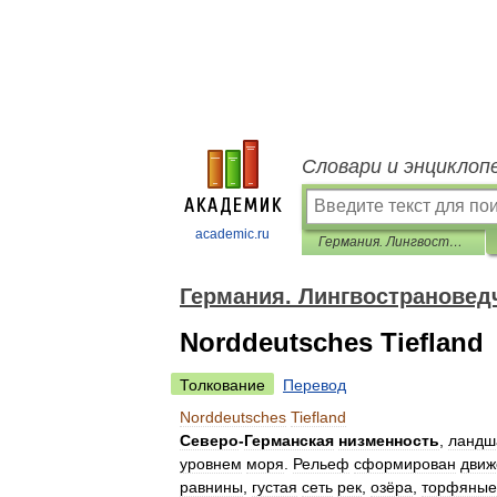
Словари и энциклоп
academic.ru
Германия. Лингвострановедческий словарь
Германия. Лингвострановед
Norddeutsches Tiefland
Толкование
Перевод
Norddeutsches
Tiefland
Северо
-
Германская
низменность
,
ландш
уровнем
моря
.
Рельеф
сформирован
движ
равнины
,
густая
сеть
рек
,
озёра
,
торфяные